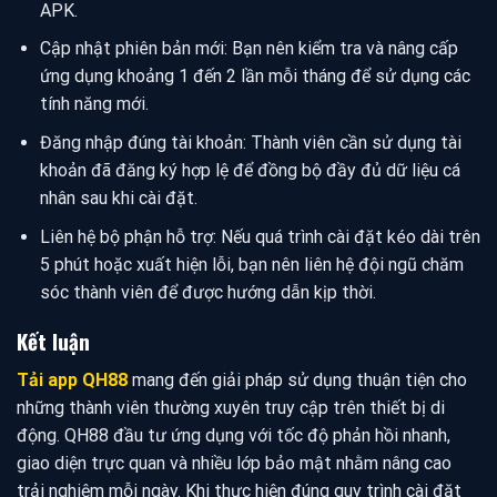
APK.
Cập nhật phiên bản mới: Bạn nên kiểm tra và nâng cấp
ứng dụng khoảng 1 đến 2 lần mỗi tháng để sử dụng các
tính năng mới.
Đăng nhập đúng tài khoản: Thành viên cần sử dụng tài
khoản đã đăng ký hợp lệ để đồng bộ đầy đủ dữ liệu cá
nhân sau khi cài đặt.
Liên hệ bộ phận hỗ trợ: Nếu quá trình cài đặt kéo dài trên
5 phút hoặc xuất hiện lỗi, bạn nên liên hệ đội ngũ chăm
sóc thành viên để được hướng dẫn kịp thời.
Kết luận
Tải app QH88
mang đến giải pháp sử dụng thuận tiện cho
những thành viên thường xuyên truy cập trên thiết bị di
động. QH88 đầu tư ứng dụng với tốc độ phản hồi nhanh,
giao diện trực quan và nhiều lớp bảo mật nhằm nâng cao
trải nghiệm mỗi ngày. Khi thực hiện đúng quy trình cài đặt