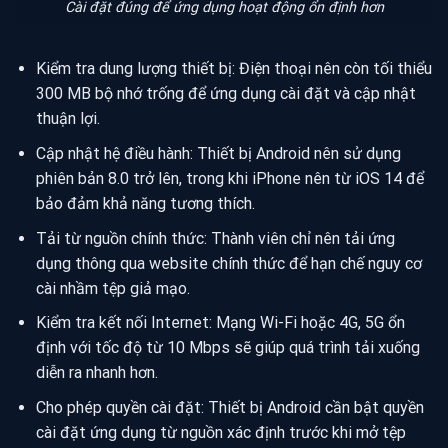
Cài đặt đúng để ứng dụng hoạt động ổn định hơn
Kiểm tra dung lượng thiết bị: Điện thoại nên còn tối thiểu
300 MB bộ nhớ trống để ứng dụng cài đặt và cập nhật
thuận lợi.
Cập nhật hệ điều hành: Thiết bị Android nên sử dụng
phiên bản 8.0 trở lên, trong khi iPhone nên từ iOS 14 để
bảo đảm khả năng tương thích.
Tải từ nguồn chính thức: Thành viên chỉ nên tải ứng
dụng thông qua website chính thức để hạn chế nguy cơ
cài nhầm tệp giả mạo.
Kiểm tra kết nối Internet: Mạng Wi-Fi hoặc 4G, 5G ổn
định với tốc độ từ 10 Mbps sẽ giúp quá trình tải xuống
diễn ra nhanh hơn.
Cho phép quyền cài đặt: Thiết bị Android cần bật quyền
cài đặt ứng dụng từ nguồn xác định trước khi mở tệp