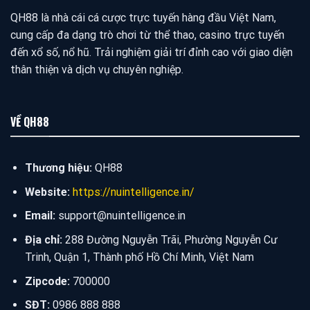
QH88 là nhà cái cá cược trực tuyến hàng đầu Việt Nam,
cung cấp đa dạng trò chơi từ thể thao, casino trực tuyến
đến xổ số, nổ hũ. Trải nghiệm giải trí đỉnh cao với giao diện
thân thiện và dịch vụ chuyên nghiệp.
VỀ QH88
Thương hiệu:
QH88
Website:
https://nuintelligence.in/
Email:
support@nuintelligence.in
Địa chỉ:
288 Đường Nguyễn Trãi, Phường Nguyễn Cư
Trinh, Quận 1, Thành phố Hồ Chí Minh, Việt Nam
Zipcode:
700000
SĐT:
0986 888 888