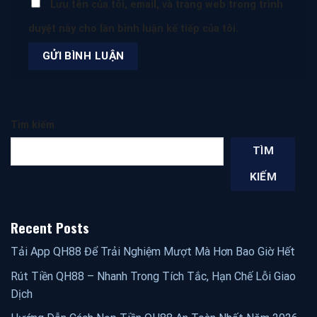
Lưu tên của tôi, email, và trang web trong trình
duyệt này cho lần bình luận kế tiếp của tôi.
Tìm kiếm
TÌM
KIẾM
Recent Posts
Tải App QH88 Để Trải Nghiệm Mượt Mà Hơn Bao Giờ Hết
Rút Tiền QH88 – Nhanh Trong Tích Tắc, Hạn Chế Lỗi Giao
Dịch