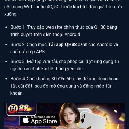
nối mạng Wi-Fi hoặc 4G, 5G trước khi bắt đầu quá trình tải
xuống.
Bước 1: Truy cập website chính thức của QH88 bằng
trình duyệt trên điện thoại Android.
Bước 2: Chọn mục
Tải app QH88
dành cho Android và
nhấn tải tệp APK.
Bước 3: Mở tệp vừa tải, cho phép cài đặt ứng dụng từ
nguồn xác định khi hệ thống yêu cầu.
Bước 4: Chờ khoảng 30 đến 60 giây để ứng dụng hoàn
tất cài đặt, sau đó mở ứng dụng và đăng nhập tài
khoản.