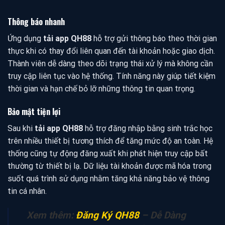
Thông báo nhanh
Ứng dụng
tải app QH88
hỗ trợ gửi thông báo theo thời gian
thực khi có thay đổi liên quan đến tài khoản hoặc giao dịch.
Thành viên dễ dàng theo dõi trạng thái xử lý mà không cần
truy cập liên tục vào hệ thống. Tính năng này giúp tiết kiệm
thời gian và hạn chế bỏ lỡ những thông tin quan trọng.
Bảo mật tiện lợi
Sau khi
tải app QH88
hỗ trợ đăng nhập bằng sinh trắc học
trên nhiều thiết bị tương thích để tăng mức độ an toàn. Hệ
thống cũng tự động đăng xuất khi phát hiện truy cập bất
thường từ thiết bị lạ. Dữ liệu tài khoản được mã hóa trong
suốt quá trình sử dụng nhằm tăng khả năng bảo vệ thông
tin cá nhân.
Xem thêm:
Đăng Ký QH88
– Dễ Dàng