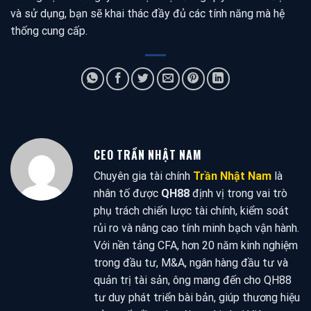
và sử dụng, bạn sẽ khai thác đầy đủ các tính năng mà hệ
thống cung cấp.
CEO TRẦN NHẬT NAM
Chuyên gia tài chính
Trần Nhật Nam
là
nhân tố được
QH88
định vị trong vai trò
phụ trách chiến lược tài chính, kiểm soát
rủi ro và nâng cao tính minh bạch vận hành.
Với nền tảng CFA, hơn 20 năm kinh nghiệm
trong đầu tư, M&A, ngân hàng đầu tư và
quản trị tài sản, ông mang đến cho QH88
tư duy phát triển bài bản, giúp thương hiệu