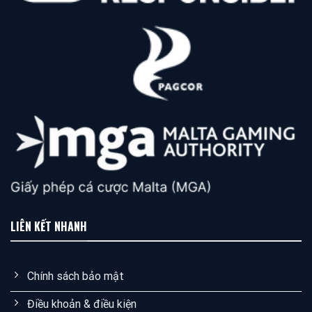
LIÊN KẾT NHANH
Chính sách bảo mật
Điều khoản & điều kiện