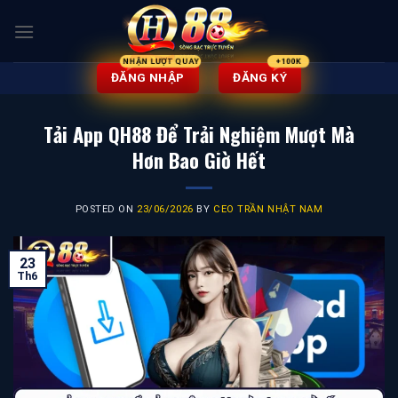
Skip
to
content
ĐĂNG NHẬP
ĐĂNG KÝ
Tải App QH88 Để Trải Nghiệm Mượt Mà
Hơn Bao Giờ Hết
POSTED ON
23/06/2026
BY
CEO TRẦN NHẬT NAM
23
Th6