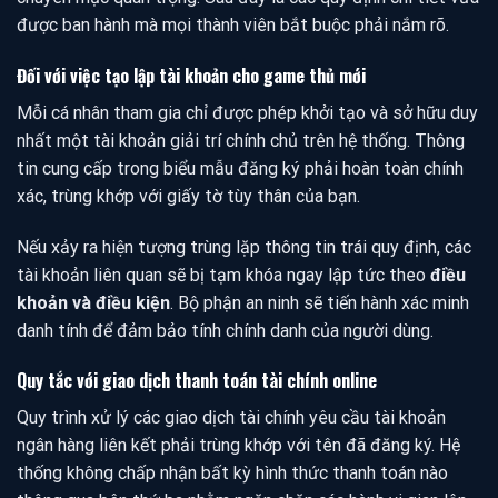
được ban hành mà mọi thành viên bắt buộc phải nắm rõ.
Đối với việc tạo lập tài khoản cho game thủ mới
Mỗi cá nhân tham gia chỉ được phép khởi tạo và sở hữu duy
nhất một tài khoản giải trí chính chủ trên hệ thống. Thông
tin cung cấp trong biểu mẫu đăng ký phải hoàn toàn chính
xác, trùng khớp với giấy tờ tùy thân của bạn.
Nếu xảy ra hiện tượng trùng lặp thông tin trái quy định, các
tài khoản liên quan sẽ bị tạm khóa ngay lập tức theo
điều
khoản và điều kiện
. Bộ phận an ninh sẽ tiến hành xác minh
danh tính để đảm bảo tính chính danh của người dùng.
Quy tắc với giao dịch thanh toán tài chính online
Quy trình xử lý các giao dịch tài chính yêu cầu tài khoản
ngân hàng liên kết phải trùng khớp với tên đã đăng ký. Hệ
thống không chấp nhận bất kỳ hình thức thanh toán nào