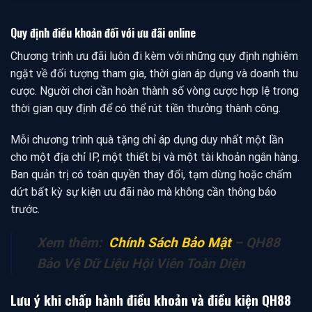
Quy định điều khoản đối với ưu đãi online
Chương trình ưu đãi luôn đi kèm với những quy định nghiêm
ngặt về đối tượng tham gia, thời gian áp dụng và doanh thu
cược. Người chơi cần hoàn thành số vòng cược hợp lệ trong
thời gian quy định để có thể rút tiền thưởng thành công.
Mỗi chương trình quà tặng chỉ áp dụng duy nhất một lần
cho một địa chỉ IP, một thiết bị và một tài khoản ngân hàng.
Ban quản trị có toàn quyền thay đổi, tạm dừng hoặc chấm
dứt bất kỳ sự kiện ưu đãi nào mà không cần thông báo
trước.
Xem thêm:
Chính Sách Bảo Mật
– QH88
Bảo Vệ Dữ Liệu Hội Viên Toàn Diện
Lưu ý khi chấp hành điều khoản và điều kiện QH88