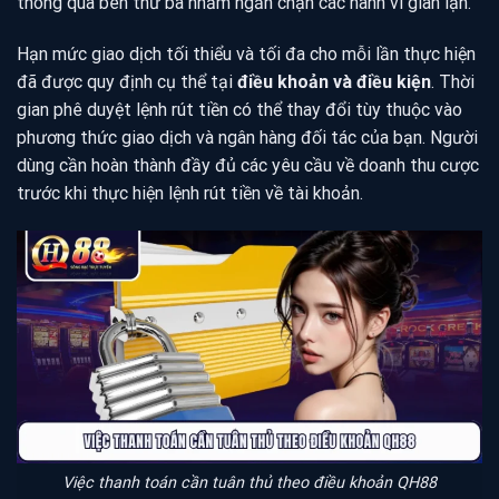
thông qua bên thứ ba nhằm ngăn chặn các hành vi gian lận.
Hạn mức giao dịch tối thiểu và tối đa cho mỗi lần thực hiện
đã được quy định cụ thể tại
điều khoản và điều kiện
. Thời
gian phê duyệt lệnh rút tiền có thể thay đổi tùy thuộc vào
phương thức giao dịch và ngân hàng đối tác của bạn. Người
dùng cần hoàn thành đầy đủ các yêu cầu về doanh thu cược
trước khi thực hiện lệnh rút tiền về tài khoản.
Việc thanh toán cần tuân thủ theo điều khoản QH88