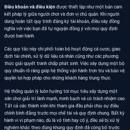
Điều khoản và điều kiện
được thiết lập như một bản cam
kết pháp lý giữa người chơi và đơn vị chủ quản. Khi người
dùng hoàn tất quy trình đăng ký tài khoản, điều này đồng
nghĩa với việc bạn đã tự nguyện đồng ý với mọi quy định
được ban hành.
Các quy tắc này chi phối toàn bộ hoạt động cá cược, giao
dịch tài chính, xử lý dữ liệu cá nhân cũng như các phương
thức giải quyết tranh chấp phát sinh. Việc xây dựng một bộ
quy chuẩn rõ ràng giúp hệ thống vận hành trơn tru và bảo vệ
quyền lợi hợp pháp cho những khách hàng trung thực.
Hệ thống quản lý luôn hướng tới mục tiêu xây dựng một
sân chơi giải trí lành mạnh, minh bạch và có trách nhiệm cao.
Tất cả các thành viên khi tham gia đều phải chịu sự điều
chỉnh bình đẳng trước mọi chế tài và quy định chung. Bất kỳ
hành vi vi phạm nào, dù là vô tình hay cố ý, đều sẽ bị xử lý
nghiêm khắc theo đúng khung quy định đã công bố trước