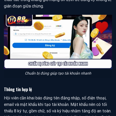
gián đoạn giữa chừng.
Chuẩn bị đúng giúp tạo tài khoản nhanh
Thông tin hợp lệ
Hội viên cần khai báo đúng tên đăng nhập, số điện thoại,
email và mật khẩu khi tạo tài khoản. Mật khẩu nên có tối
thiểu 8 ký tự, gồm chữ, số và ký hiệu nhằm tăng độ an toàn.