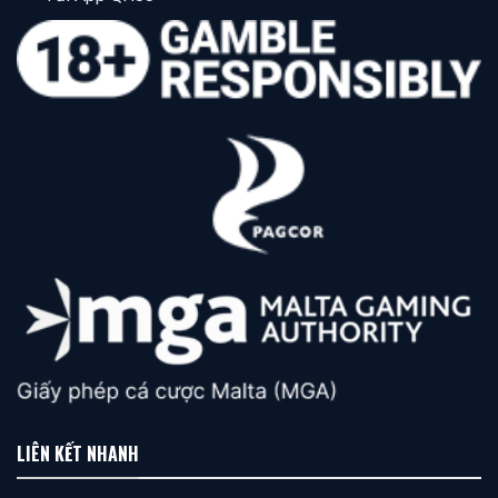
LIÊN KẾT NHANH