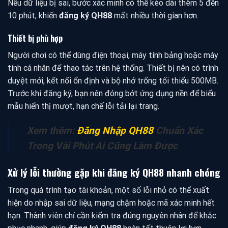
Nếu dữ liệu bị sai, bước xác minh có thể kéo dài thêm 5 đến
10 phút, khiến
đăng ký QH88
mất nhiều thời gian hơn.
Thiết bị phù hợp
Người chơi có thể dùng điện thoại, máy tính bảng hoặc máy
tính cá nhân để thao tác trên hệ thống. Thiết bị nên có trình
duyệt mới, kết nối ổn định và bộ nhớ trống tối thiểu 500MB.
Trước khi đăng ký, bạn nên đóng bớt ứng dụng nền để biểu
mẫu hiển thị mượt, hạn chế lỗi tải lại trang.
Xem thêm:
Đăng Nhập QH88
Chuẩn Xác
Trong Vài Phút Ai Cũng Làm Được
Xử lý lỗi thường gặp khi đăng ký QH88 nhanh chóng
Trong quá trình tạo tài khoản, một số lỗi nhỏ có thể xuất
hiện do nhập sai dữ liệu, mạng chậm hoặc mã xác minh hết
hạn. Thành viên chỉ cần kiểm tra đúng nguyên nhân để khắc