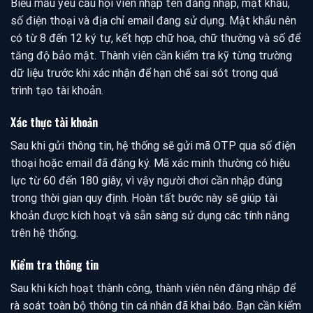
Biểu mẫu yêu cầu hội viên nhập tên đăng nhập, mật khẩu,
số điện thoại và địa chỉ email đang sử dụng. Mật khẩu nên
có từ 8 đến 12 ký tự, kết hợp chữ hoa, chữ thường và số để
tăng độ bảo mật. Thành viên cần kiểm tra kỹ từng trường
dữ liệu trước khi xác nhận để hạn chế sai sót trong quá
trình tạo tài khoản.
Xác thực tài khoản
Sau khi gửi thông tin, hệ thống sẽ gửi mã OTP qua số điện
thoại hoặc email đã đăng ký. Mã xác minh thường có hiệu
lực từ 60 đến 180 giây, vì vậy người chơi cần nhập đúng
trong thời gian quy định. Hoàn tất bước này sẽ giúp tài
khoản được kích hoạt và sẵn sàng sử dụng các tính năng
trên hệ thống.
Kiểm tra thông tin
Sau khi kích hoạt thành công, thành viên nên đăng nhập để
rà soát toàn bộ thông tin cá nhân đã khai báo. Bạn cần kiểm