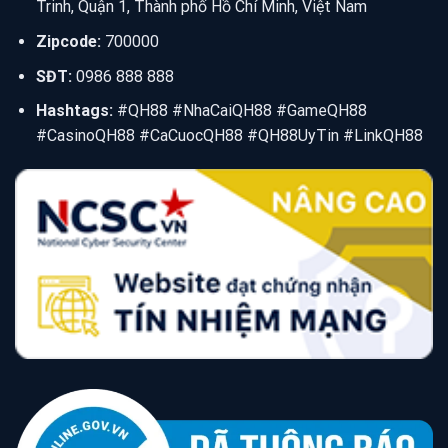
Trinh, Quận 1, Thành phố Hồ Chí Minh, Việt Nam
Zipcode:
700000
SĐT:
0986 888 888
Hashtags:
#QH88 #NhaCaiQH88 #GameQH88
#CasinoQH88 #CaCuocQH88 #QH88UyTin #LinkQH88