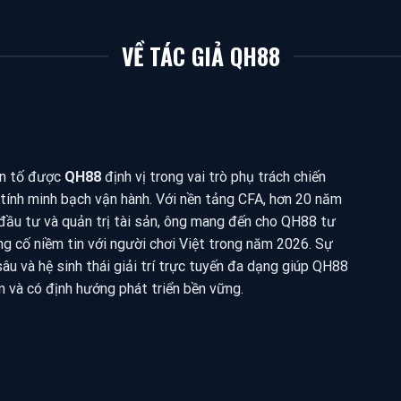
VỀ TÁC GIẢ QH88
thời gian hoạt động từ năm 2012, hơn 13 năm phát triển, cộng đồ
sách ưu đãi hấp dẫn. Nền tảng ghi điểm với giao diện dễ dùng, hỗ t
h theo chuẩn quốc tế. Với người chơi đang tìm kiếm một địa chỉ 
tân thủ 100K, QH88 là lựa chọn đáng chú ý trong năm 2026.
uản lý ngân sách rõ ràng và chỉ giải trí trong khả năng tài chính 
ân tố được
QH88
định vị trong vai trò phụ trách chiến
o tính minh bạch vận hành. Với nền tảng CFA, hơn 20 năm
đầu tư và quản trị tài sản, ông mang đến cho QH88 tư
ủng cố niềm tin với người chơi Việt trong năm 2026. Sự
âu và hệ sinh thái giải trí trực tuyến đa dạng giúp QH88
àn và có định hướng phát triển bền vững.