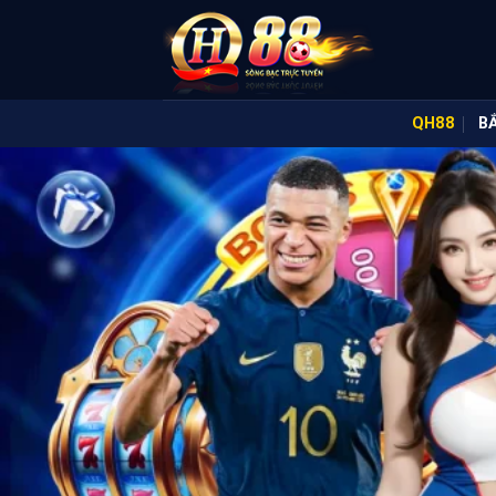
Skip
to
content
QH88
B