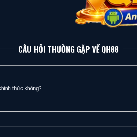
 Hàng
iện cảm với người chơi là hệ thống giao dịch linh hoạt. Nền tảng
iện tử tùy từng thời điểm công bố. Cách thiết kế quy trình nạp r
ch sử giao dịch trong tài khoản.
CÂU HỎI THƯỜNG GẶP VỀ QH88
sóc khách hàng 24/7 qua live chat, Telegram, hotline và các kên
 việc hướng dẫn đăng ký, xác minh tài khoản, nhận khuyến mãi hoặ
?
p Dẫn?
chính thức không?
ng trình ưu đãi được thiết kế cho cả tân thủ lẫn hội viên lâu n
p lại, hoàn trả hằng ngày, quà sinh nhật, ưu đãi VIP và các sự 
iệm, đồng thời tạo cảm giác hứng thú khi tham gia các sảnh casin
ện khuyến mãi trước khi nhận thưởng, bao gồm vòng cược, thời hạn
ả và tránh hiểu nhầm trong quá trình tham gia.