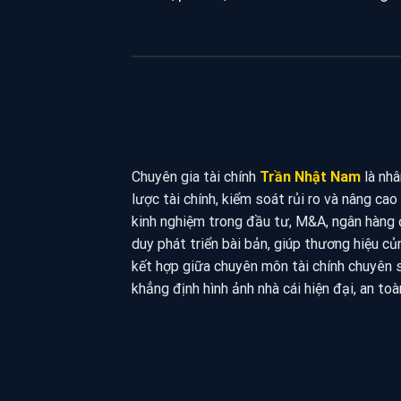
Kết Luận
QH88
là nhà cái trực tuyến nổi bật nhờ 
sinh thái 6+ nhóm trò chơi và loạt chính 
mật SSL, KYC, AML và định hướng vận hàn
game, bắn cá, đá gà, xổ số cùng ưu đãi 
Người chơi nên tham gia có trách nhiệm, q
Chuyên gia tài chính
Trần Nhật Nam
là nh
lược tài chính, kiểm soát rủi ro và nâng ca
kinh nghiệm trong đầu tư, M&A, ngân hàng 
duy phát triển bài bản, giúp thương hiệu c
kết hợp giữa chuyên môn tài chính chuyên s
khẳng định hình ảnh nhà cái hiện đại, an to