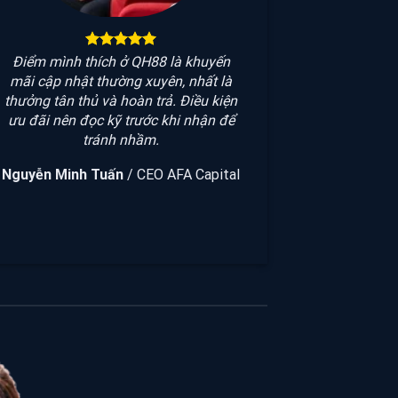
Điểm mình thích ở QH88 là khuyến
mãi cập nhật thường xuyên, nhất là
thưởng tân thủ và hoàn trả. Điều kiện
ưu đãi nên đọc kỹ trước khi nhận để
tránh nhầm.
iện theo mùa, VIP thành viên.
Nguyễn Minh Tuấn
/
CEO AFA Capital
t lõi như casino trực tuyến, thể thao và
 số, đá gà, game bài và các sảnh live
nghiệm người dùng. Giao diện được bố trí
thiết bị. Đây là yếu tố quan trọng giúp